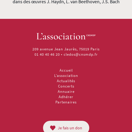
dans des œuvres J. Haydn, L. van Beethoven, J.S. Bach
209 avenue Jean Jaurès, 75019 Paris
01 40 40 46 20
•
cledos@cnsmdp.fr
Accueil
L’association
Actualités
Concerts
Annuaire
Adhérer
Partenaires
Je fais un don