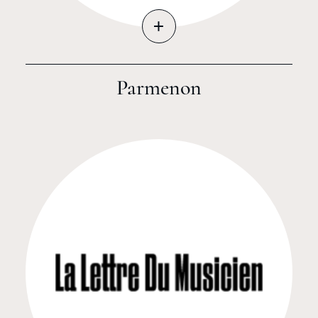
+
Parmenon