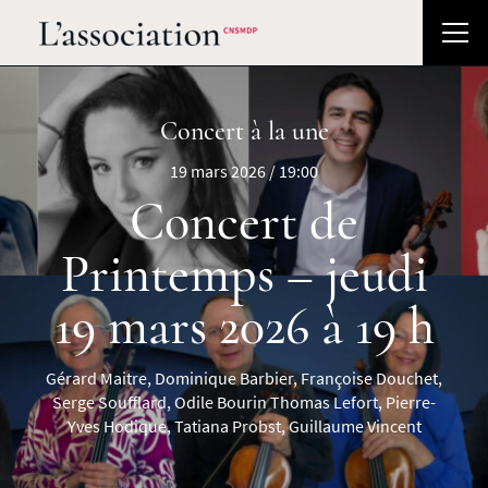
Concert à la une
19 mars 2026 / 19:00
Concert de
Printemps – jeudi
19 mars 2026 à 19 h
Gérard Maitre, Dominique Barbier, Françoise Douchet,
Serge Soufflard, Odile Bourin Thomas Lefort, Pierre-
Yves Hodique, Tatiana Probst, Guillaume Vincent