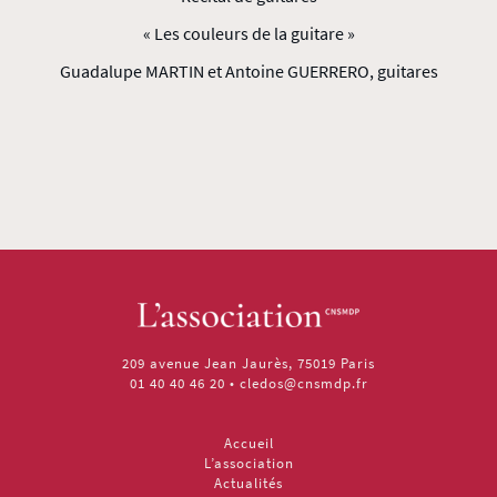
« Les couleurs de la guitare »
Guadalupe MARTIN et Antoine GUERRERO, guitares
209 avenue Jean Jaurès, 75019 Paris
01 40 40 46 20
•
cledos@cnsmdp.fr
Accueil
L’association
Actualités