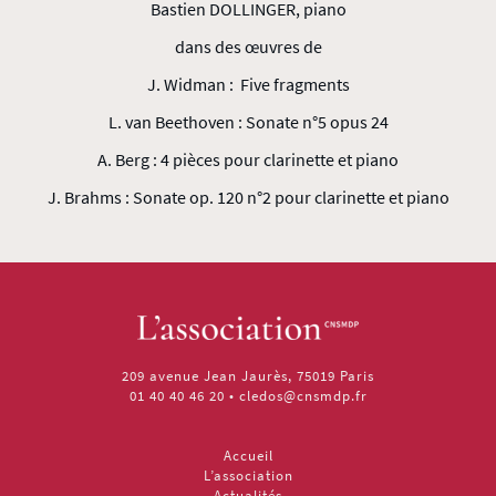
Bastien DOLLINGER, piano
dans des œuvres de
J. Widman : Five fragments
L. van Beethoven : Sonate n°5 opus 24
A. Berg : 4 pièces pour clarinette et piano
J. Brahms : Sonate op. 120 n°2 pour clarinette et piano
209 avenue Jean Jaurès, 75019 Paris
01 40 40 46 20
•
cledos@cnsmdp.fr
Accueil
L’association
Actualités