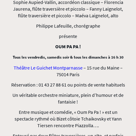
Sophie Aupied-Vallin, accordéon classique – Florencia
Jaurena, flûte traversière et piccolo – Fanny Laignelot,
flûte traversière et piccolo – Maéva Laignelot, alto
Philippe Lafeuille, chorégraphe
présente
OUM PA PA !
Tous les vendredis, samedis soir & tous les dimanches à 16 h 30
Théâtre Le Guichet Montparnasse
– 15 rue du Maine –
75014 Paris
Réservation : 01 43 27 88 61 ou points de vente habituels
Un véritable orchestre miniature, plein d’humour et de
fantaisie !
Entre musique et comédie, « Oum Pa Pa ! » est un
spectacle rythmé où Bizet côtoie Tchaikovsky et Yann
Tiersen rencontre Piazzolla….
Entouré par deux flûtes traversières, un alto, et parfois