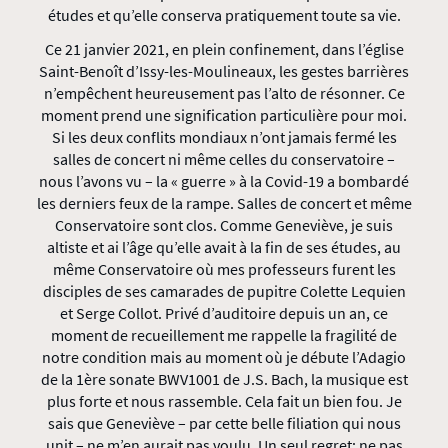
études et qu’elle conserva pratiquement toute sa vie.
Ce 21 janvier 2021, en plein confinement, dans l’église
Saint-Benoît d’Issy-les-Moulineaux, les gestes barrières
n’empêchent heureusement pas l’alto de résonner. Ce
moment prend une signification particulière pour moi.
Si les deux conflits mondiaux n’ont jamais fermé les
salles de concert ni même celles du conservatoire –
nous l’avons vu – la « guerre » à la Covid-19 a bombardé
les derniers feux de la rampe. Salles de concert et même
Conservatoire sont clos. Comme Geneviève, je suis
altiste et ai l’âge qu’elle avait à la fin de ses études, au
même Conservatoire où mes professeurs furent les
disciples de ses camarades de pupitre Colette Lequien
et Serge Collot. Privé d’auditoire depuis un an, ce
moment de recueillement me rappelle la fragilité de
notre condition mais au moment où je débute l’Adagio
de la 1ère sonate BWV1001 de J.S. Bach, la musique est
plus forte et nous rassemble. Cela fait un bien fou. Je
sais que Geneviève – par cette belle filiation qui nous
unit – ne m’en aurait pas voulu. Un seul regret: ne pas