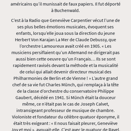
américains qu’il munissait de faux papiers. Il fut déporté
à Buchenwald.
C’est à la Radio que Geneviève Carpentier vécut l’une de
ses plus belles émotions musicales, évoquent ses
enfants, lorsqu’elle joua sous la direction du jeune
Herbert Von Karajan La Mer de Claude Debussy, que
l’orchestre Lamoureux avait créé en 1905. « Les
musiciens persiflaient qu’un Allemand ne dirigerait pas
aussi bien cette oeuvre qu’un Français… Ils se sont
rapidement ravisés devant la méthode et la musicalité
de celui qui allait devenir directeur musical des
Philharmonies de Berlin et de Vienne ! » L’autre grand
chef de sa vie fut Charles Münch, qui remplaça à la tête
de la classe d’orchestre du conservatoire Philippe
Gaubert, décédé en 1941. Si Münch était la douceur
même, ce n’était pas le cas de Joseph Calvet,
intransigeant professeur de musique de chambre.
Violoniste et fondateur du célèbre quatuor éponyme, il
était très exigeant : « Il nous faisait pleurer, Geneviève
Joy et moi », avouait-elle. C’est avec le quatuor de Ravel,