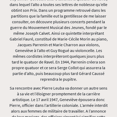
dans lequel l’alto a toutes ses lettres de noblesse qu’elle
obtint son Prix. Dans un programme retrouvé dans les
partitions que la famille eut la gentillesse de me laisser
consulter, on découvre plusieurs concerts pendant la
guerre du Mouvement Musical des Jeunes, fondé par le
même Joseph Calvet. Ainsi ce quintette interprétant
Gabriel Fauré, constitué de Marie-Cécile Morin au piano,
Jacques Parrenin et Marie Charron aux violons,
Geneviève à l’alto et Guy Rogué au violoncelle. Les
mêmes cordistes interpréteront quelques jours plus
tard le quatuor de Ravel. En 1944, Parrenin créera son
propre quatuor et ce sera Serge Collot qui assurera la
partie d’alto, puis beaucoup plus tard Gérard Caussé
reprendra le pupitre.
Sa rencontre avec Pierre Leuba va donner un autre sens
à sa vie et l’éloigner promptement de la carrière
artistique. Le 17 avril 1947, Geneviève épousera donc
Pierre, officier dans l’artillerie coloniale. L’armée interdit
alors aux femmes de militaire de travailler. A l’annonce
de leur mariage, des officiers vinrent lui signifier cette