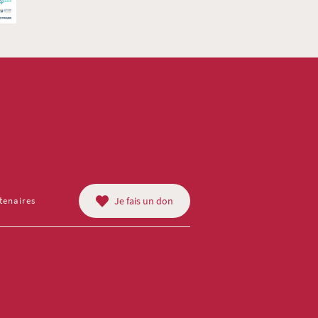
tenaires
Je fais un don