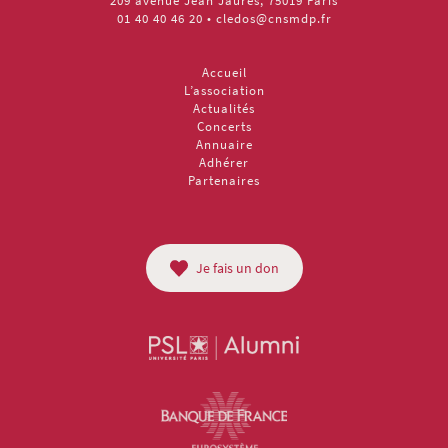
209 avenue Jean Jaurès, 75019 Paris
01 40 40 46 20
•
cledos@cnsmdp.fr
Accueil
L’association
Actualités
Concerts
Annuaire
Adhérer
Partenaires
Je fais un don