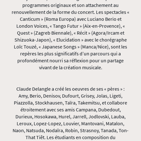
programmes originaux et son attachement au
renouvellement de la forme du concert. Les spectacles «
Canticum » (Roma Europa) avec Luciano Berio et
London Voices, « Tango Futur » (Aix-en-Provence), «
Quest » (Zagreb Biennale), « Récit » (Agora/Ircam et
Shizuoka-Japon), « Elucidation » avec le chorégraphe
Loïc Touzé, « Japanese Songs » (Manca/Nice), sont les
repères les plus significatifs d’un parcours qui a
profondément nourri sa réflexion pour un partage
vivant de la création musicale.
Claude Delangle a créé les oeuvres de ses « pères » :
Amy, Berio, Denisov, Dufourt, Grisey, Jolas, Ligeti,
Piazzolla, Stockhausen, Taïra, Takemitsu, et collabore
étroitement avec ses amis Campana, Dubedout,
Durieux, Hosokawa, Hurel, Jarrell, Jodlovski, Lauba,
Leroux, Lopez-Lopez, Louvier, Mantovani, Matalon,
Naon, Natsuda, Nodaïra, Robin, Strasnoy, Tanada, Ton-
That Tiêt. Les étudiants en composition du