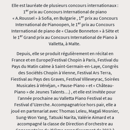
Elle est lauréate de plusieurs concours internationaux :
er
1
prix au Concours International de piano
er
« A.Roussel » à Sofia, en Bulgarie , 1
prix au Concours
er
International de Pianoopen, le 1
prix au Concours
International de piano de « Claude Bonneton » à Sète et
er
le 1
Grand prix au Concours International de Piano à
Valletta, à Malte.
Depuis, elle se produit régulièrement en récital en
France et en Europe(Festival Chopin à Paris, Festival du
Pays du Matin calme à Saint-Germain-en-Laye, Congrès
des Sociétés Chopin à Vienne, Festival Ars Terra,
Fiestival au Pays des Graves, Festival Villeveyrac, Soirées
Musicales à Vénéjan, « Pause-Piano » et « Château-
Piano » de Jeunes Talents…) , et elle est invitée pour
l’année prochaine au Valletta Piano Festival et au
Festival d’Uzerche. Accompagnatrice hors pair, elle a
joué en partenariat avec Thomas Leleu, Magali Mosnier,
Sung-Won Yang, Tatsuki Narita, Valérie Aimard et a
accompagné la classe de Direction d’orchestre au