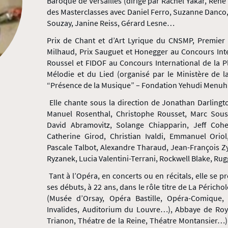
Baroque de Versailles (dirigé par Rachel Yakar, Ren
des Masterclasses avec Daniel Ferro, Suzanne Danco,
Souzay, Janine Reiss, Gérard Lesne…
Prix de Chant et d’Art Lyrique du CNSMP, Premier 
Milhaud, Prix Sauguet et Honegger au Concours Inte
Roussel et FIDOF au Concours International de la P
Mélodie et du Lied (organisé par le Ministère de l
“Présence de la Musique” – Fondation Yehudi Menuh
Elle chante sous la direction de Jonathan Darling
Manuel Rosenthal, Christophe Rousset, Marc Soustr
David Abramovitz, Solange Chiapparin, Jeff Cohen,
Catherine Girod, Christian Ivaldi, Emmanuel Oriol,
Pascale Talbot, Alexandre Tharaud, Jean-François Z
Ryzanek, Lucia Valentini-Terrani, Rockwell Blake, R
Tant à l’Opéra, en concerts ou en récitals, elle se p
ses débuts, à 22 ans, dans le rôle titre de La Périch
(Musée d’Orsay, Opéra Bastille, Opéra-Comique, 
Invalides, Auditorium du Louvre…), Abbaye de Roy
Trianon, Théatre de la Reine, Théatre Montansier…),