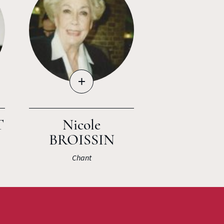
+
T
Nicole
BROISSIN
Chant