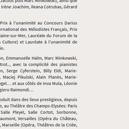
é Jacobs puis Marc Minkowski), ainsi que
 Irène Joachim, Ileana Cotrubas, Gérard
Prix à l’unanimité au Concours Darius
rnational des Mélodistes Français, Prix
laine-sur-Mer, Lauréate du Forum de la
a Culture) et Lauréate à l’unanimité de
in.
ton, Emmanuelle Haïm, Marc Minkowski,
ot.., avec la complicité des pianistes
 Serge Cyferstein, Billy Eïdi, Marie-
 Maciej Pikulski, Alain Planès, Marie-
ygel… et aux côtés de Inva Mula, Léonie
uggiero Raimondi…
roduit dans des lieux prestigieux, depuis
ole, au Théâtre des Champs-Elysées: Paris
Salle Pleyel, Salle Cortot, Sorbonne,
aumont, Versailles (Opéra du Château,
 Marseille (Opéra, Théâtres de la Criée,