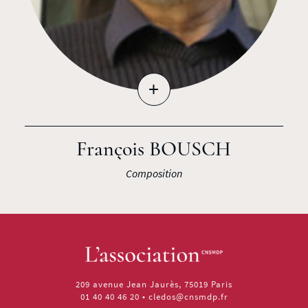
+
François BOUSCH
Composition
209 avenue Jean Jaurès, 75019 Paris
01 40 40 46 20
•
cledos@cnsmdp.fr