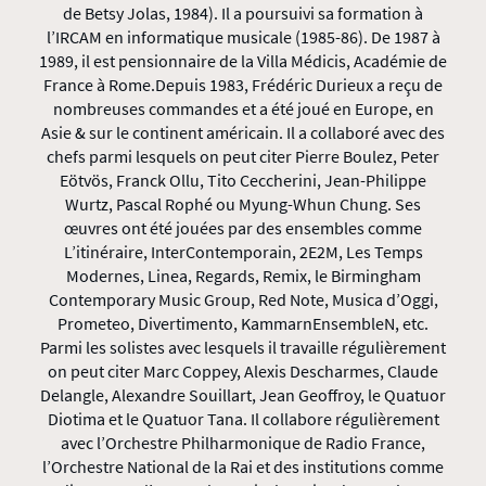
de Betsy Jolas, 1984). Il a poursuivi sa formation à
l’IRCAM en informatique musicale (1985-86). De 1987 à
1989, il est pensionnaire de la Villa Médicis, Académie de
France à Rome.Depuis 1983, Frédéric Durieux a reçu de
nombreuses commandes et a été joué en Europe, en
Asie & sur le continent américain. Il a collaboré avec des
chefs parmi lesquels on peut citer Pierre Boulez, Peter
Eötvös, Franck Ollu, Tito Ceccherini, Jean-Philippe
Wurtz, Pascal Rophé ou Myung-Whun Chung. Ses
œuvres ont été jouées par des ensembles comme
L’itinéraire, InterContemporain, 2E2M, Les Temps
Modernes, Linea, Regards, Remix, le Birmingham
Contemporary Music Group, Red Note, Musica d’Oggi,
Prometeo, Divertimento, KammarnEnsembleN, etc.
Parmi les solistes avec lesquels il travaille régulièrement
on peut citer Marc Coppey, Alexis Descharmes, Claude
Delangle, Alexandre Souillart, Jean Geoffroy, le Quatuor
Diotima et le Quatuor Tana. Il collabore régulièrement
avec l’Orchestre Philharmonique de Radio France,
l’Orchestre National de la Rai et des institutions comme