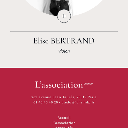
+
Elise BERTRAND
Violon
209 avenue Jean Jaurès, 75019 Paris
01 40 40 46 20
•
cledos@cnsmdp.fr
Accueil
L’association
Actualités