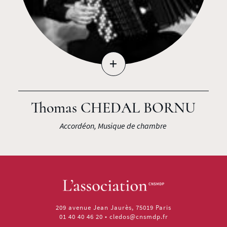
+
Thomas CHEDAL BORNU
Accordéon, Musique de chambre
209 avenue Jean Jaurès, 75019 Paris
01 40 40 46 20
•
cledos@cnsmdp.fr