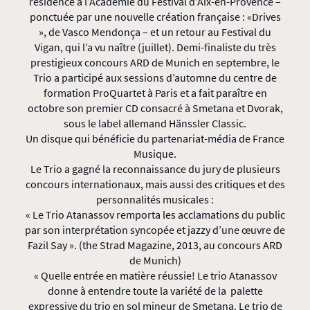
résidence à l’Académie du Festival d’Aix-en-Provence –
ponctuée par une nouvelle création française : «Drives
», de Vasco Mendonça – et un retour au Festival du
Vigan, qui l’a vu naître (juillet). Demi-finaliste du très
prestigieux concours ARD de Munich en septembre, le
Trio a participé aux sessions d’automne du centre de
formation ProQuartet à Paris et a fait paraître en
octobre son premier CD consacré à Smetana et Dvorak,
sous le label allemand Hänssler Classic.
Un disque qui bénéficie du partenariat-média de France
Musique.
Le Trio a gagné la reconnaissance du jury de plusieurs
concours internationaux, mais aussi des critiques et des
personnalités musicales :
« Le Trio Atanassov remporta les acclamations du public
par son interprétation syncopée et jazzy d’une œuvre de
Fazil Say ». (the Strad Magazine, 2013, au concours ARD
de Munich)
« Quelle entrée en matière réussie! Le trio Atanassov
donne à entendre toute la variété de la palette
expressive du trio en sol mineur de Smetana. Le trio de