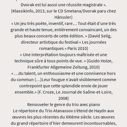
Dvorak est lui aussi une réussite magistrale ».
(Klassikinfo, 2013, sur le CD Smetana/Dvorak paru chez
Hänssler)
« Un jeu très poète, inventif, rare… Tout était d’une très
grande et haute tenue, entièrement convaincant, un des
plus beaux concerts de cette édition. » (David Selig,
directeur artistique du festival « Les journées
romantiques » Paris 2010)
« Une interprétation toujours maîtrisée et une
technique sûre à tous points de vue. » (Guido Holze,
Frankfurter Allgemeine Zeitung, 2010)
« …du talent, un enthousiasme et une connivence hors
du commun (…)Leur fougue n’avait visiblement comme
contrepoint que cette splendide envie de jouer
ensemble.» (F. Croze, Le Journal de Saône-et-Loire,
2008)
Renouveler le genre du trio avec piano
Le répertoire du Trio Atanassov s’étend de Haydn aux
œuvres les plus récentes du XXIème siècle. Les œuvres
du grand répertoire d’hier demeurent incontournables,