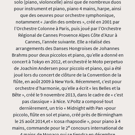
solo (piano, violoncelle) ainsi que de nombreux duos
pour instrument et piano, piano 4 mains, harpe, ainsi
que des oeuvres pour orchestre symphonique,
notamment « Jardin des ombres », créé en 2001 par
l’Orchestre Colonne à Paris, puis joué par l’Orchestre
Régional de Cannes Provence Alpes Côte d’Azur à
Cannes, l’année suivante. Elle a réalisé des
arrangements des Danses Hongroises de Johannes
Brahms pour deux piccolos et piano, qu’elle a donné en
concert à Tokyo en 2012, et orchestré le Moto perpetuo
de Joachim Andersen pour piccolo et piano, qui a été
joué lors du concert de clôture de la Convention de la
flûte, en août 2009 à New York. Récemment, c’est pour
orchestre d’harmonie, qu’elle a écrit « les Belles et la
Bête », créé le 9 novembre 2013, dans le cadre de « c’est
pas classique » à Nice. V.Poltz a composé tout
dernièrement, un trio « Midnight with Pan »pour
piccolo, flûte en sol et piano, créé près de Birmingham
le 25 août 2014,et « Icosa rhapsodie », pour piano à 4
e
mains, commande pour le 2
concours international de
4 mains de Monaco qui se tiendra en décembre