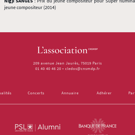
Nigji SANGES
: Prix du jeune compositeur pour Super flumina
jeune compositeur (2014)
209 avenue Jean Jaurès, 75019 Paris
01 40 40 46 20
•
cledos@cnsmdp.fr
ualités
Concerts
Annuaire
Adhérer
Par