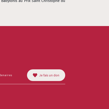
 Babylonis au Prix Saint Christophe du
tenaires
Je fais un don