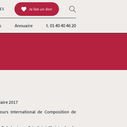
ES
Je fais un don
s
Annuaire
t. 01 40 40 46 20
laire 2017
urs International de Composition de