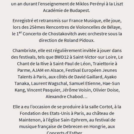
un an durant l’enseignement de Miklos Perényi à la Liszt
Académie de Budapest.
Enregistré et retransmis sur France Musique, elle joue,
lors des 25èmes Rencontres de Violoncelles de Bélaye,
er
le 1
Concerto de Chostakovitch avec orchestre sous la
direction de Roland Pidoux.
Chambriste, elle est régulièrement invitée à jouer dans
des festivals, tels que BWD12
à Saint-Victor-sur Loire, Le
Chant de la Rive
à Saint-Paul de Léon, Traiettorie
à
Parme, AJAM
en Alsace, Festival Européen Jeunes
Talents
à Paris, aux côtés de David Gaillard, Ayako
Tanaka, Laurent Wagschal, Samuel Etienne, Hae-Sun
Kang, Vincent Pasquier, Jérôme Voisin, Olivier Doise,
Alexandre Chabod…
Elle a eu l’occasion de se produire à la salle Cortot, à la
Fondation des Etats-Unis à Paris, au château de
Maintenon, à l’église Sain-Ephrem, au festival de
musique française de Debrecen en Hongrie, aux
Concerts d’Esther…