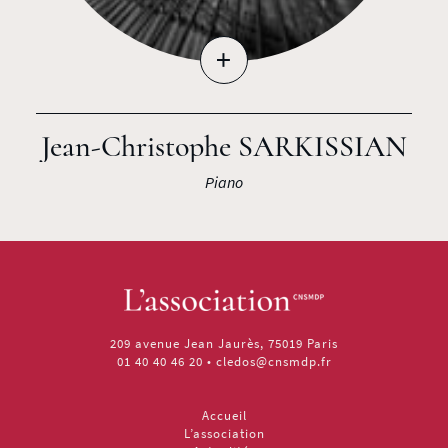
+
Jean-Christophe SARKISSIAN
Piano
209 avenue Jean Jaurès, 75019 Paris
01 40 40 46 20
•
cledos@cnsmdp.fr
Accueil
L’association