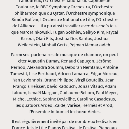
Lamoureux, l’Orchestre national du Capitole de
Toulouse, le BBC Symphony Orchestra, l’Orchestre
philharmonique du Qatar, l’Orchestre symphonique
Simón Bolívar, l’Orchestre National de Lille, l’Orchestre
de l’Alliance… Il a pu ainsi travailler avec des chefs tels
que Marc Minkowski, Tugan Sokhiev, Seikyo Kim, Fayçal
Karoui, Olari Elts, Joshua Dos Santos, Joshua
Weilerstein, Mihhail Gerts, Pejman Memarzadeh.
Parmi ses partenaires de musique de chambre, on peut
citer Augustin Dumay, Renaud Capuçon, Jérôme
Pernoo, Alexandra Soumm, Deborah Nemtanu, Antoine
Tamestit, Lise Berthaud, Adrien Lamarca, Edgar Moreau,
Yan Levionnois, Bruno Philippe, Virgil Boutellis, Jean-
François Heisser, David Kadouch, Jonas Vitaud, Adam
Laloum, Ismaël Margain, Guillaume Bellom, Paul Meyer,
Michel Lethiec, Sabine Devieilhe, Caroline Casadesus,
les quatuors Ardeo, Zaïde, Varèse, Hermès et Arod,
l’Ensemble Initium et le chœur Aedes.
Il est régulièrement invité par de nombreux festivals en
France tels le Lille Pianos Festival, le Festival Piano aux