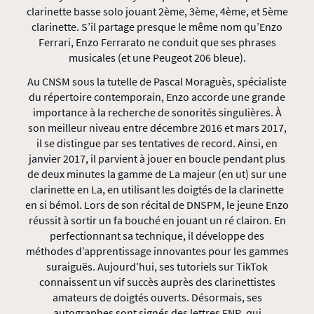
clarinette basse solo jouant 2ème, 3ème, 4ème, et 5ème
clarinette. S’il partage presque le même nom qu’Enzo
Ferrari, Enzo Ferrarato ne conduit que ses phrases
musicales (et une Peugeot 206 bleue).
Au CNSM sous la tutelle de Pascal Moraguès, spécialiste
du répertoire contemporain, Enzo accorde une grande
importance à la recherche de sonorités singulières. À
son meilleur niveau entre décembre 2016 et mars 2017,
il se distingue par ses tentatives de record. Ainsi, en
janvier 2017, il parvient à jouer en boucle pendant plus
de deux minutes la gamme de La majeur (en ut) sur une
clarinette en La, en utilisant les doigtés de la clarinette
en si bémol. Lors de son récital de DNSPM, le jeune Enzo
réussit à sortir un fa bouché en jouant un ré clairon. En
perfectionnant sa technique, il développe des
méthodes d’apprentissage innovantes pour les gammes
suraiguës. Aujourd’hui, ses tutoriels sur TikTok
connaissent un vif succès auprès des clarinettistes
amateurs de doigtés ouverts. Désormais, ses
autographes sont signés des lettres FNR, qui