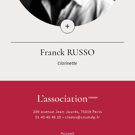
+
Franck RUSSO
Clarinette
209 avenue Jean Jaurès, 75019 Paris
01 40 40 46 20
•
cledos@cnsmdp.fr
Accueil