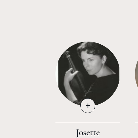
+
Josette