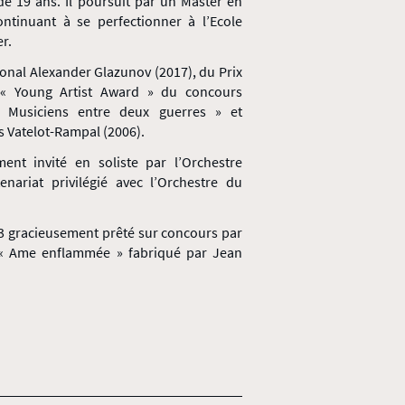
de 19 ans. Il poursuit par un Master en
tinuant à se perfectionner à l’Ecole
r.
ional Alexander Glazunov (2017), du Prix
 « Young Artist Award » du concours
« Musiciens entre deux guerres » et
s Vatelot-Rampal (2006).
ent invité en soliste par l’Orchestre
nariat privilégié avec l’Orchestre du
3 gracieusement prêté sur concours par
 l’« Ame enflammée » fabriqué par Jean