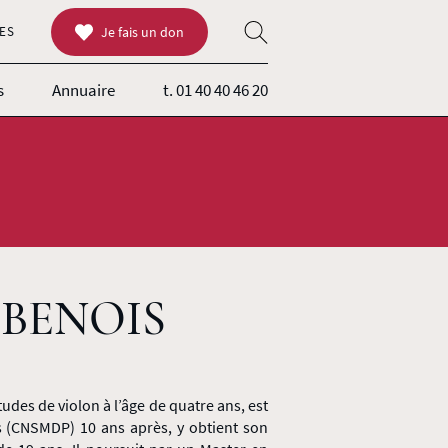
ES
Je fais un don
s
Annuaire
t. 01 40 40 46 20
-BENOIS
des de violon à l’âge de quatre ans, est
s (CNSMDP) 10 ans après, y obtient son