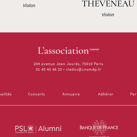
THEVENEAU
Violon
Violon
209 avenue Jean Jaurès, 75019 Paris
01 40 40 46 20
•
cledos@cnsmdp.fr
ualités
Concerts
Annuaire
Adhérer
Par