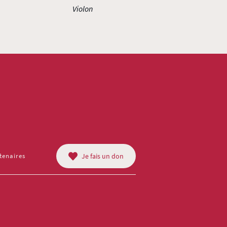
Violon
tenaires
Je fais un don