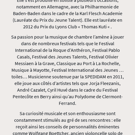
Elle s’est produite en soliste à plusieurs occasions,
notamment en Allemagne, avec la Philharmonie de
Baden-Baden dans le cadre de la Karl Flesch Academie
(Lauréate du Prix du Jeune Talent). Elle est lauréate en
2012 du Prix du Lyons Club « Thomas Kuti « .
Sa passion pour la musique de chambre l’amène à jouer
dans de nombreux festivals tels que le Festival
International de la Roque d’Anthéron, Festival Pablo
Casals, Festival des Jeunes Talents, Festival Olivier
Messiaen à la Grave, Classique au Port à La Rochelle,
Musique à Mayotte, Festival International des Jeunes …
toiles… Musicienne soutenue par la SPEDIDAM en 2011,
elle joue aux côtés d’artistes tels que Jorja Fleezanis,
André Cazalet, Cyril Huvé dans le cadre du Festival
Pentecôte en Berry ainsi qu’au Polydome de Clermont-
Ferrand.
Sa curiosité musicale et son enthousiasme sont
constamment stimulés au gré de ses rencontres : elle
reçoit ainsi les conseils de personnalités éminentes
comme Wolfgang Boettcher, ancien violoncelle solo de