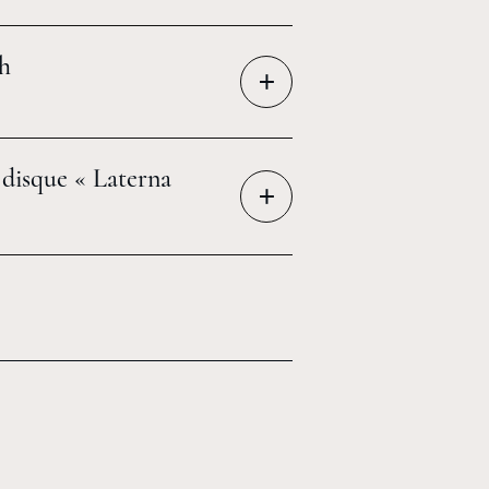
h
+
disque « Laterna
+