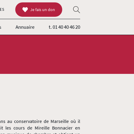
ES
Je fais un don
s
Annuaire
t. 01 40 40 46 20
s au conservatoire de Marseille où il
it les cours de Mireille Bonnacier en