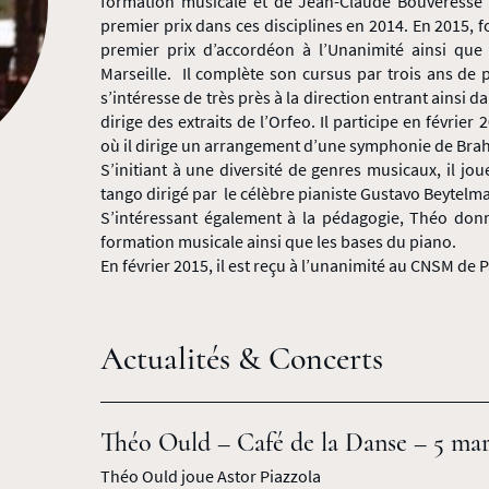
formation musicale et de Jean-Claude Bouveresse
premier prix dans ces disciplines en 2014. En 2015, 
premier prix d’accordéon à l’Unanimité ainsi que 
Marseille. Il complète son cursus par trois ans de p
s’intéresse de très près à la direction entrant ainsi 
dirige des extraits de l’Orfeo. Il participe en févrie
où il dirige un arrangement d’une symphonie de Bra
S’initiant à une diversité de genres musicaux, il j
tango dirigé par le célèbre pianiste Gustavo Beytelm
S’intéressant également à la pédagogie, Théo don
formation musicale ainsi que les bases du piano.
En février 2015, il est reçu à l’unanimité au CNSM de 
Actualités & Concerts
Théo Ould – Café de la Danse – 5 mars
Théo Ould joue Astor Piazzola