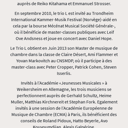
auprès de Reiko Kitahama et Emmanuel Strosser.
En septembre 2010, le trio L est invité au Trondheim
International Kammer-Musik Festival (Norvège)-aidé en
cela par la bourse Mécénat Musical Société Générale-,
où il bénéficie de master-classes publiques avec Leif
Ove Andsness et joue en concert avec Daniel Hope.
Le Trio L obtient en Juin 2013 son Master de musique de
chambre dans la classe de Claire Désert, Ami Flammer et
Yovan Markovitch au CNSMDP, où il participe à des
master-class avec Peter Cropper, Patrick Cohen, Steven
Isserlis.
Invités à l’Académie «Jeunesses Musicales » à
Weikersheim en Allemagne, les trois musiciens se
perfectionnent auprès de Gerhald Schultz, Heime
Muller, Matthias Kirchnereit et Stephan Fork. Egalement
invités à une session de l’Académie Européenne de
Musique de Chambre (ECMA) à Paris, ils bénéficient des
conseils de Roland Pidoux, Hatto Beyerle, Avo
Kouyoumdjian, Alexis Galpérine.