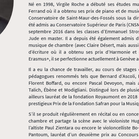
Né en 1998, Virgile Roche a débuté ses études mu
Ferrand où il a obtenu ses prix de piano et de mu
Conservatoire de Saint-Maur-des-Fossés sous la dir
été admis au Conservatoire Supérieur de Paris (CNSM
septembre 2016 dans les classes d’Emmanuel Stros
Jude en master. Il a depuis été également admis
musique de chambre (avec Claire Désert, mais aussi
d’écriture où il a obtenu ses prix d’Harmonie e
Erasmus+, il se perfectionne actuellement à Genève 
Il a eu la chance de travailler, au cours de stages
pédagogues renommés tels que Bernard d’Ascoli,
Florent Boffard, ou encore Pascal Devoyon, mais
Talich, Ébène et Modigliani. Distingué lors de plusi
ailleurs lauréat de la fondation Royaumont en 2018 
prestigieux Prix de la Fondation Safran pour la Musiq
S’il se produit régulièrement en récital ou en concer
chambre et partage la scène avec le violoniste Hu
l’altiste Paul Zientara ou encore le violoncelliste B
Pantoum, lauréat d’un deuxième prix au Concours In