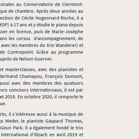
sicales au Conservatoire de Clermont-
sique de chambre. Après deux années au
ection de Cécile Hugonnard-Roche, il a
DP) à 17 ans et y étudie le piano depuis
ser en licence, puis de Marie-Josèphe
 dans les cursus d’accompagnement, de
 avec les membres du trio Wanderer) et
t de Contrepoint. Grâce au programme
auprès de Nelson Goerner.
 et masterclasses, avec des pianistes et
 Bertrand Chamayou, François Dumont,
 aussi avec des membres des quatuors
eurs concours internationaux, il est par
et 2019. En octobre 2020, il remporte le
ue.
to, il s’intéresse aussi à la musique de
go Meder, le pianiste Gaspard Thomas,
o-Geun Park. Il a également fondé le trio
ternational d’Illzach en avril 2019 et