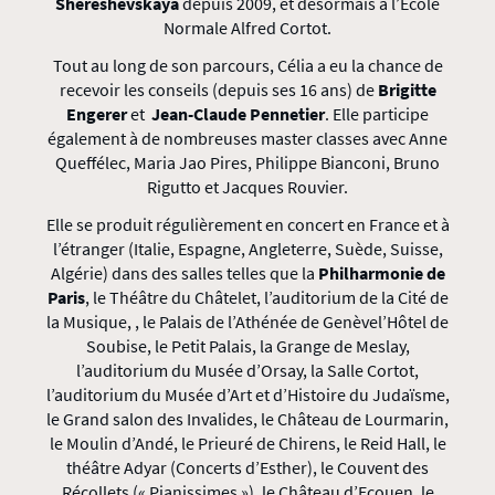
Shereshevskaya
depuis 2009, et désormais à l’Ecole
Normale Alfred Cortot.
Tout au long de son parcours, Célia a eu la chance de
recevoir les conseils (depuis ses 16 ans) de
Brigitte
Engerer
et
Jean-Claude Pennetier
. Elle participe
également à de nombreuses master classes avec Anne
Queffélec, Maria Jao Pires, Philippe Bianconi, Bruno
Rigutto et Jacques Rouvier.
Elle se produit régulièrement en concert en France et à
l’étranger (Italie, Espagne, Angleterre, Suède, Suisse,
Algérie) dans des salles telles que la
Philharmonie de
Paris
, le Théâtre du Châtelet, l’auditorium de la Cité de
la Musique, , le Palais de l’Athénée de Genèvel’Hôtel de
Soubise, le Petit Palais, la Grange de Meslay,
l’auditorium du Musée d’Orsay, la Salle Cortot,
l’auditorium du Musée d’Art et d’Histoire du Judaïsme,
le Grand salon des Invalides, le Château de Lourmarin,
le Moulin d’Andé, le Prieuré de Chirens, le Reid Hall, le
théâtre Adyar (Concerts d’Esther), le Couvent des
Récollets (« Pianissimes »), le Château d’Ecouen, le