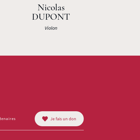
Nicolas
DUPONT
Violon
tenaires
Je fais un don