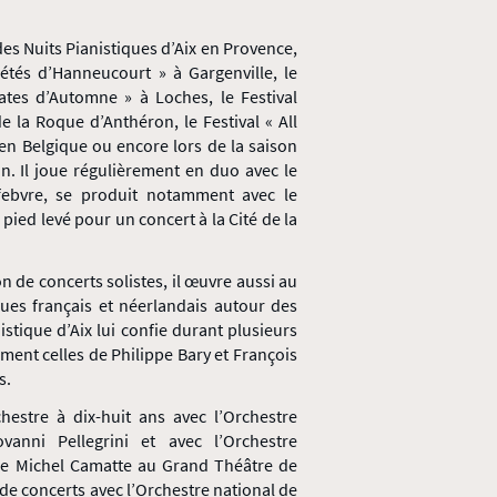
l des Nuits Pianistiques d’Aix en Provence,
s étés d’Hanneucourt » à Gargenville, le
ates d’Automne » à Loches, le Festival
e la Roque d’Anthéron, le Festival « All
 en Belgique ou encore lors de la saison
n. Il joue régulièrement en duo avec le
efebvre, se produit notamment avec le
pied levé pour un concert à la Cité de la
ion de concerts solistes, il œuvre aussi au
ques français et néerlandais autour des
stique d’Aix lui confie durant plusieurs
nt celles de Philippe Bary et François
s.
hestre à dix-huit ans avec l’Orchestre
anni Pellegrini et avec l’Orchestre
de Michel Camatte au Grand Théâtre de
e concerts avec l’Orchestre national de