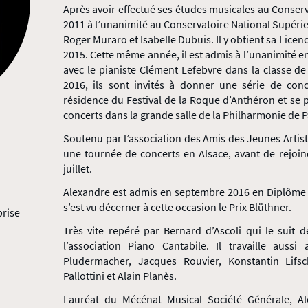
Après avoir effectué ses études musicales au Conserva
2011 à l’unanimité au Conservatoire National Supérie
Roger Muraro et Isabelle Dubuis. Il y obtient sa Licen
2015. Cette même année, il est admis à l’unanimité
avec le pianiste Clément Lefebvre dans la classe d
2016, ils sont invités à donner une série de co
résidence du Festival de la Roque d’Anthéron et se 
concerts dans la grande salle de la Philharmonie de P
Soutenu par l’association des Amis des Jeunes Artiste
une tournée de concerts en Alsace, avant de rejoin
juillet.
Alexandre est admis en septembre 2016 en Diplôme d
s’est vu décerner à cette occasion le Prix Blüthner.
prise
Très vite repéré par Bernard d’Ascoli qui le suit 
l’association Piano Cantabile. Il travaille auss
Pludermacher, Jacques Rouvier, Konstantin Lifs
Pallottini et Alain Planès.
Lauréat du Mécénat Musical Société Générale, Al