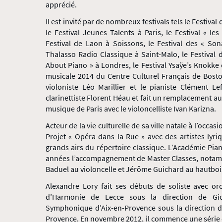
apprécié.
Il est invité par de nombreux festivals tels le Festiva
le Festival Jeunes Talents à Paris, le Festival « le
Festival de Laon à Soissons, le Festival des « Son
Thalasso Radio Classique à Saint-Malo, le Festival d
About Piano » à Londres, le Festival Ysaÿe’s Knokke
musicale 2014 du Centre Culturel Français de Bosto
violoniste Léo Marillier et le pianiste Clément L
clarinettiste Florent Héau et fait un remplacement au 
musique de Paris avec le violoncelliste Ivan Karizna.
Acteur de la vie culturelle de sa ville natale à l’occas
Projet « Opéra dans la Rue » avec des artistes lyri
grands airs du répertoire classique. L’Académie Piani
années l’accompagnement de Master Classes, notamme
Baduel au violoncelle et Jérôme Guichard au hautboi
Alexandre Lory fait ses débuts de soliste avec orc
d’Harmonie de Lecce sous la direction de Giov
Symphonique d’Aix-en-Provence sous la direction 
Provence. En novembre 2012, il commence une série d