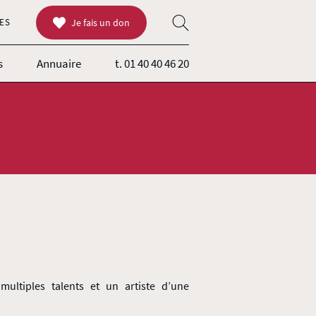
ES
Je fais un don
s
Annuaire
t. 01 40 40 46 20
multiples talents et un artiste d’une