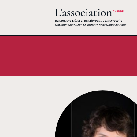
des Anciens Élèves et des Élèves du Conservatoire
National Supérieur de Musique et de Danse de Paris