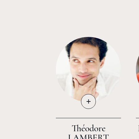
+
Théodore
LAMBERT