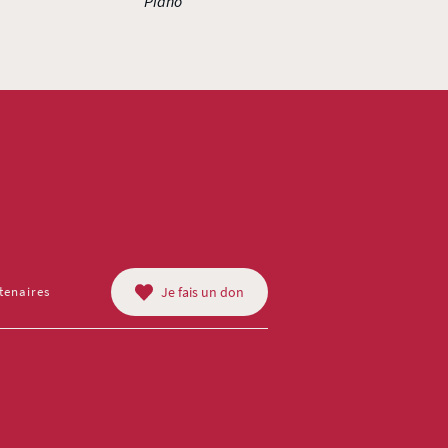
Piano
tenaires
Je fais un don