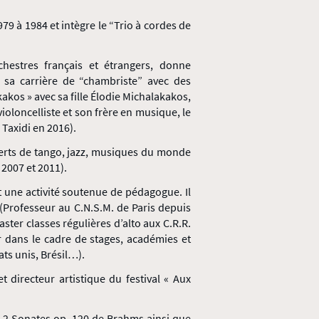
79 à 1984 et intègre le “Trio à cordes de
hestres français et étrangers, donne
t sa carrière de “chambriste” avec des
akos » avec sa fille Élodie Michalakakos,
ioloncelliste et son frère en musique, le
Taxidi en 2016).
ncerts de tango, jazz, musiques du monde
 2007 et 2011).
it une activité soutenue de pédagogue. Il
(Professeur au C.N.S.M. de Paris depuis
ster classes régulières d’alto aux C.R.R.
er dans le cadre de stages, académies et
ts unis, Brésil…).
et directeur artistique du festival « Aux
es 2 Sonates op. 120 de Brahms ainsi que