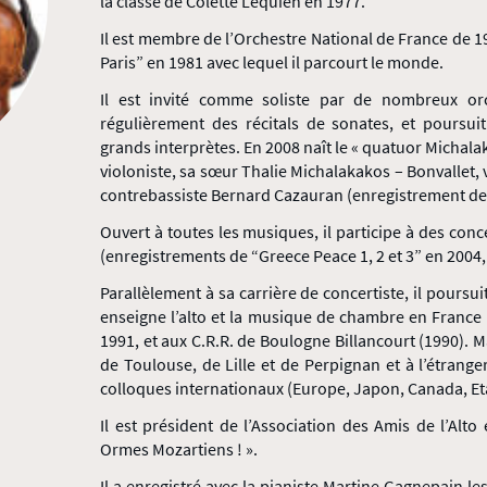
la classe de Colette Lequien en 1977.
Il est membre de l’Orchestre National de France de 19
Paris” en 1981 avec lequel il parcourt le monde.
Il est invité comme soliste par de nombreux orc
régulièrement des récitals de sonates, et poursui
grands interprètes. En 2008 naît le « quatuor Michalak
violoniste, sa sœur Thalie Michalakakos – Bonvallet, v
contrebassiste Bernard Cazauran (enregistrement de 
Ouvert à toutes les musiques, il participe à des co
(enregistrements de “Greece Peace 1, 2 et 3” en 2004,
Parallèlement à sa carrière de concertiste, il poursu
enseigne l’alto et la musique de chambre en France 
1991, et aux C.R.R. de Boulogne Billancourt (1990). Ma
de Toulouse, de Lille et de Perpignan et à l’étrang
colloques internationaux (Europe, Japon, Canada, Eta
Il est président de l’Association des Amis de l’Alto 
Ormes Mozartiens ! ».
Il a enregistré avec la pianiste Martine Gagnepain l