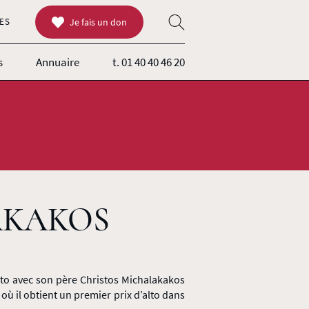
ES
Je fais un don
s
Annuaire
t. 01 40 40 46 20
AKAKOS
lto avec son père Christos Michalakakos
où il obtient un premier prix d’alto dans