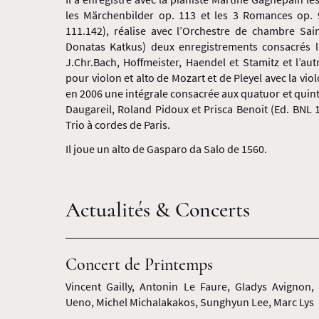
les Märchenbilder op. 113 et les 3 Romances op
111.142), réalise avec l’Orchestre de chambre Sain
Donatas Katkus) deux enregistrements consacrés l
J.Chr.Bach, Hoffmeister, Haendel et Stamitz et l’a
pour violon et alto de Mozart et de Pleyel avec la vio
en 2006 une intégrale consacrée aux quatuor et quin
Daugareil, Roland Pidoux et Prisca Benoit (Ed. BNL
Trio à cordes de Paris.
Il joue un alto de Gasparo da Salo de 1560.
Actualités & Concerts
Concert de Printemps
Vincent Gailly, Antonin Le Faure, Gladys Avignon,
Ueno, Michel Michalakakos, Sunghyun Lee, Marc Lys