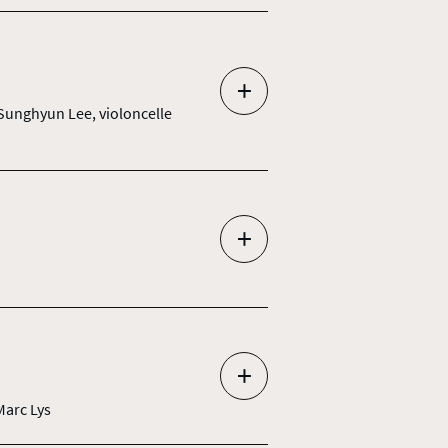
+
 Sunghyun Lee, violoncelle
+
+
Marc Lys